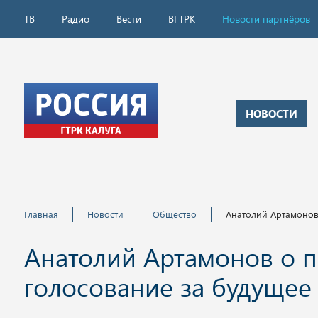
ТВ
Радио
Вести
ВГТРК
Новости партнёров
НОВОСТИ
Главная
Новости
Общество
Анатолий Артамонов 
Анатолий Артамонов о п
голосование за будущее