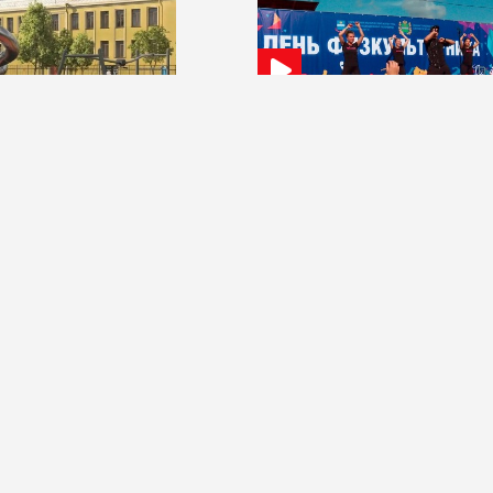
2026
16:00 07 августа 2026
м парке Калуги сделают
Мероприятия ко Дню физкульту
 детскую площадку
пройдут в Калуге на выходных
О компании