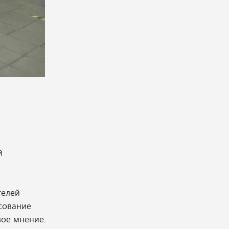
й
телей
осование
вое мнение.