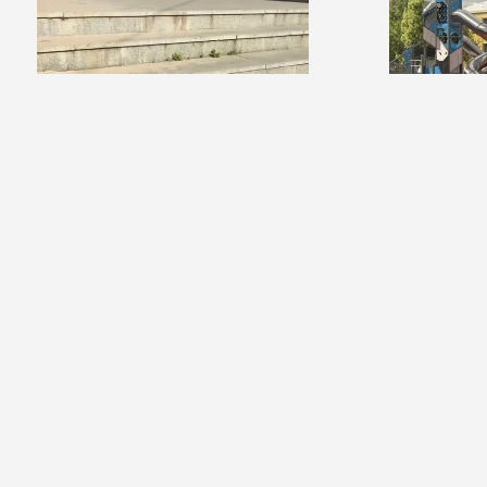
17:49 07 августа 2026
16:59 07 августа 
Cтупени к музею космонавтики
В центрально
приведут в порядок
современную
Новости
Видео
Аудио
Передачи