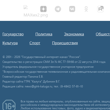
Государство
Политика
Экономика
Общест
Культура
Спорт
Происшествия
© 2001 - 2026 "Государственный интернет-канал "Россия".
Свидетельство о регистрации СМИ Эл № ФС 77-59166 от 22 августа 2014 года.
Учредитель федеральное государственное унитарное предприятие
"Всероссийская государственная телевизионная и радиовещательная компания
Главный редактор Панина Е.В.
Редактор сайта ГТРК "Калуга" Дубинин В.Г.
Редакция сайта: news@gtrk-kaluga.ru, тел.: (8-4842) 57-81-10
Все права на любые материалы, опубликованные на сайте, защищ
российским и международным законодательством об интеллекту
Любое использование текстовых, фото, аудио и видеоматериалов