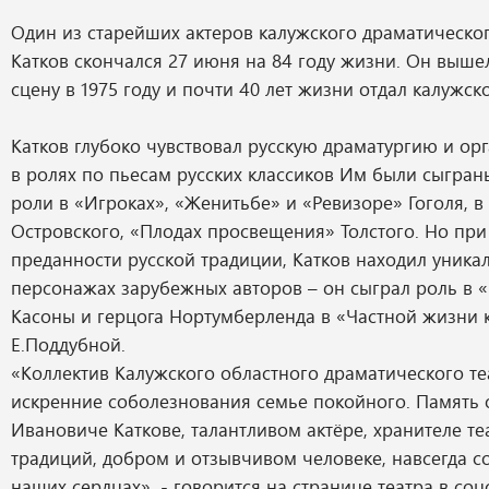
Один из старейших актеров калужского драматическо
Катков скончался 27 июня на 84 году жизни. Он выше
сцену в 1975 году и почти 40 лет жизни отдал калужск
Катков глубоко чувствовал русскую драматургию и ор
в ролях по пьесам русских классиков Им были сыгран
роли в «Игроках», «Женитьбе» и «Ревизоре» Гоголя, в
Островского, «Плодах просвещения» Толстого. Но при
преданности русской традиции, Катков находил уника
персонажах зарубежных авторов – он сыграл роль в «
Касоны и герцога Нортумберленда в «Частной жизни
Е.Поддубной.
«Коллектив Калужского областного драматического т
искренние соболезнования семье покойного. Память
Ивановиче Каткове, талантливом актёре, хранителе т
традиций, добром и отзывчивом человеке, навсегда с
наших сердцах», - говорится на странице театра в соц