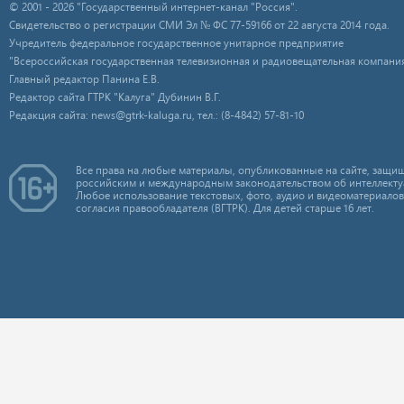
© 2001 - 2026 "Государственный интернет-канал "Россия".
Свидетельство о регистрации СМИ Эл № ФС 77-59166 от 22 августа 2014 года.
Учредитель федеральное государственное унитарное предприятие
"Всероссийская государственная телевизионная и радиовещательная компания
Главный редактор Панина Е.В.
Редактор сайта ГТРК "Калуга" Дубинин В.Г.
Редакция сайта: news@gtrk-kaluga.ru, тел.: (8-4842) 57-81-10
Все права на любые материалы, опубликованные на сайте, защищ
российским и международным законодательством об интеллекту
Любое использование текстовых, фото, аудио и видеоматериалов
согласия правообладателя (ВГТРК). Для детей старше 16 лет.