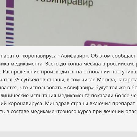
парат от коронавируса «Авифавир». Об этом сообщает
ика медикамента. Всего до конца месяца в российские
а. Распределение производится на основании поступивш
атся 35 субъектов страны, в том числе Москва, Татарст
ается, что использовать «Авифавир» будут только в бо
 клинические испытания медикамента показали более ч
ий коронавируса. Минздрав страны включил препарат 
ть в составе медикаментозного курса при лечении опа