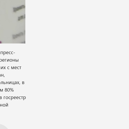
 пресс-
 регионы
их с мест
ан,
льницах, в
ем 80%
в госреестр
сной