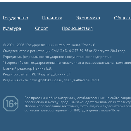
Государство
Политика
Экономика
Общест
Культура
Спорт
Происшествия
© 2001 - 2026 "Государственный интернет-канал "Россия".
Свидетельство о регистрации СМИ Эл № ФС 77-59166 от 22 августа 2014 года.
Учредитель федеральное государственное унитарное предприятие
"Всероссийская государственная телевизионная и радиовещательная компания
Главный редактор Панина Е.В.
Редактор сайта ГТРК "Калуга" Дубинин В.Г.
Редакция сайта: news@gtrk-kaluga.ru, тел.: (8-4842) 57-81-10
Все права на любые материалы, опубликованные на сайте, защищ
российским и международным законодательством об интеллекту
Любое использование текстовых, фото, аудио и видеоматериалов
согласия правообладателя (ВГТРК). Для детей старше 16 лет.