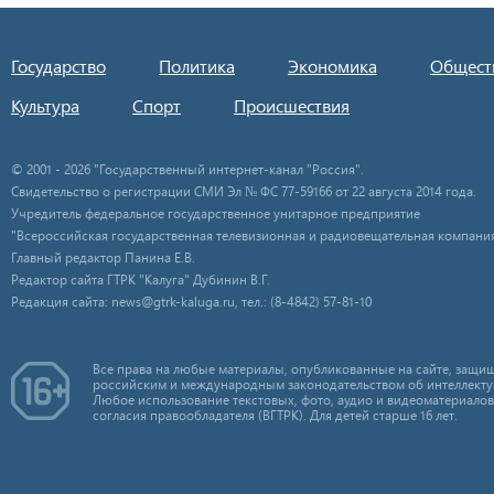
Государство
Политика
Экономика
Общест
Культура
Спорт
Происшествия
© 2001 - 2026 "Государственный интернет-канал "Россия".
Свидетельство о регистрации СМИ Эл № ФС 77-59166 от 22 августа 2014 года.
Учредитель федеральное государственное унитарное предприятие
"Всероссийская государственная телевизионная и радиовещательная компания
Главный редактор Панина Е.В.
Редактор сайта ГТРК "Калуга" Дубинин В.Г.
Редакция сайта: news@gtrk-kaluga.ru, тел.: (8-4842) 57-81-10
Все права на любые материалы, опубликованные на сайте, защищ
российским и международным законодательством об интеллекту
Любое использование текстовых, фото, аудио и видеоматериалов
согласия правообладателя (ВГТРК). Для детей старше 16 лет.