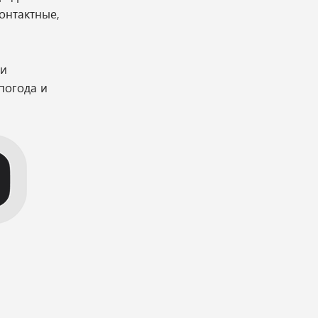
контактные,
ти
погода и