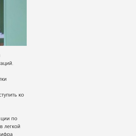
я
аций.
тки
ступить ко
яции по
в легкой
цифра