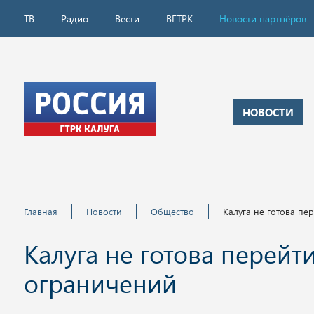
ТВ
Радио
Вести
ВГТРК
Новости партнёров
НОВОСТИ
Главная
Новости
Общество
Калуга не готова пе
Калуга не готова перейт
ограничений