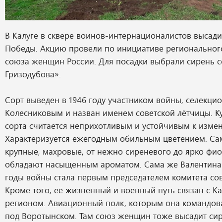
В Калуге в сквере воинов-интернационалистов высад
Победы. Акцию провели по инициативе региональног
союза женщин России. Для посадки выбрали сирень с
Гризодубова».
Сорт выведен в 1946 году участником войны, селекц
Колесниковым и назван именем советской лётчицы. Ку
сорта считается неприхотливым и устойчивым к изме
Характеризуется ежегодным обильным цветением. Са
крупные, махровые, от нежно сиреневого до ярко фио
обладают насыщенным ароматом. Сама же Валентина
годы войны стала первым председателем комитета со
Кроме того, её жизненный и военный путь связан с К
регионом. Авиационный полк, которым она командова
под Воротынском. Там союз женщин тоже высадит си