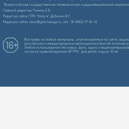
"Всероссийская государственная телевизионная и радиовещательная компания
Главный редактор Панина Е.В.
Редактор сайта ГТРК "Калуга" Дубинин В.Г.
Редакция сайта: news@gtrk-kaluga.ru, тел.: (8-4842) 57-81-10
Все права на любые материалы, опубликованные на сайте, защищ
российским и международным законодательством об интеллекту
Любое использование текстовых, фото, аудио и видеоматериалов
согласия правообладателя (ВГТРК). Для детей старше 16 лет.