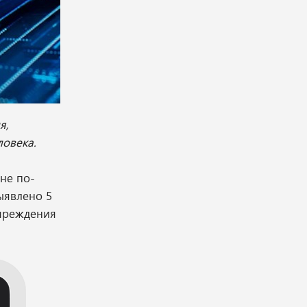
я,
ловека.
не по-
ыявлено 5
учреждения