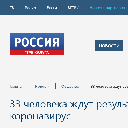
ТВ
Радио
Вести
ВГТРК
Новости партнёров
НОВОСТИ
Главная
Новости
Общество
33 человека ждут ре
33 человека ждут резуль
коронавирус