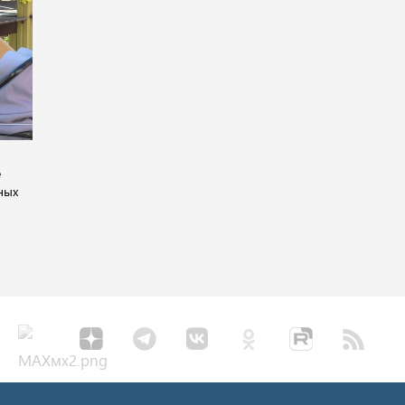
е
ных