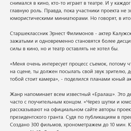
снимался в кино, кто-то играет в театре. И у каждо
главную роль. Правда, пока участники проекта не 
юмористическими миниатюрами. Но говорят, в итог
Старшеклассник Эрнест Филимонов - актер Калужско
зажатыми и одновременно становятся более дисц
силы в кино, но и театр оставлять не хотел бы.
«Меня очень интересует процесс съемок, потому чт
на сцене, ты должен посылать свой звук зрителю, до
тобой стоит камера», - поделился планами юный ак
Жанр напоминает всем известный «Ералаш». Это д
часто с поучительным концом. «Через шутки и юмо
рассказывают на официальном сайте авторы проект
президентского гранта. Судя по публикациям в прес
Создано 300 фильмов, хронометражем до 10 мин. К