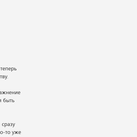
 теперь
тву.
ражнение
я быть
 сразу
то-то уже