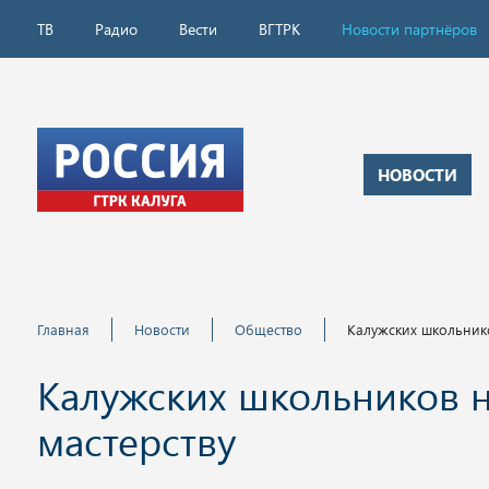
ТВ
Радио
Вести
ВГТРК
Новости партнёров
НОВОСТИ
Главная
Новости
Общество
Калужских школьнико
Калужских школьников н
мастерству