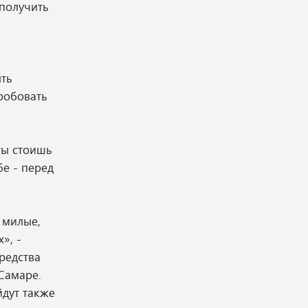
 получить
ыть
робовать
ты стоишь
бе - перед
 милые,
», -
редства
 Самаре.
йдут также