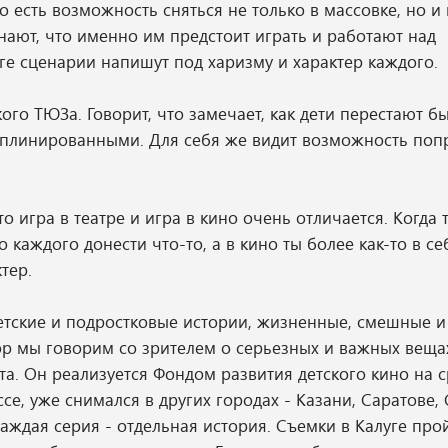
го есть возможность сняться не только в массовке, но и
знают, что именно им предстоит играть и работают над
е сценарии напишут под харизму и характер каждого.
го ТЮЗа. Говорит, что замечает, как дети перестают б
иплинированными. Для себя же видит возможность поп
о игра в театре и игра в кино очень отличается. Когда 
 каждого донести что-то, а в кино ты более как-то в се
тер.
етские и подростковые истории, жизненные, смешные и
р мы говорим со зрителем о серьезных и важных вещах
а. Он реализуется Фондом развития детского кино на с
се, уже снимался в других городах - Казани, Саратове,
аждая серия - отдельная история. Съемки в Калуге про