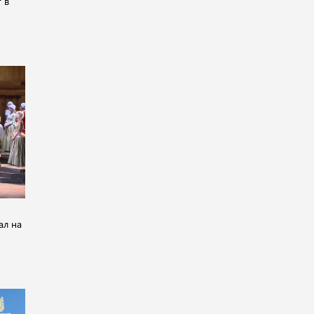
 в
ал на