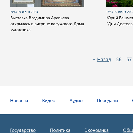
19:44 19 июня 2023
17:57 19 июня 202
Выставка Владимира Арепьева
Юрий Башмет 
открылась в витрине калужского Дома
"Дни Достоев
художника
«
Назад
56
57
Новости
Видео
Аудио
Передачи
Государство
Политика
Экономика
Общ