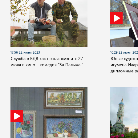
17:56 22 июня 2023
10:29 22 июня 20
Служба в ВДВ как школа жизни: с 27
Юные художн
июля в кино – комедия "За Палыча!"
игумена Илар
дипломные ра