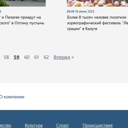
3
08:49 19 июня 2023
и Пелагея приедут на
Более 8 тысяч человек посетили
ского" в Оптину пустынь
хореографический фестиваль "Ле
грации" в Калуге
58
59
60
61
62
Вперед
»
О компании
ество
Культура
Спорт
Происшествия