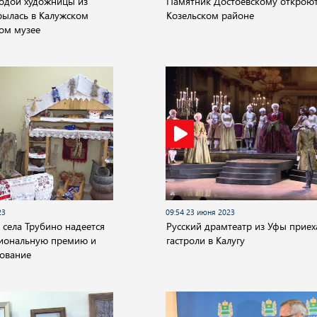
одой художницы из
Памятник Достоевскому откроют
рылась в Калужском
Козельском районе
ом музее
23
09:54 23 июня 2023
 села Трубино надеется
Русский драмтеатр из Уфы приех
циональную премию и
гастроли в Калугу
ование