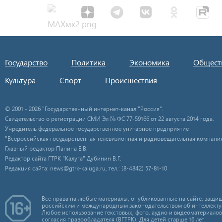
Государство
Политика
Экономика
Общест
Культура
Спорт
Происшествия
© 2001 - 2026 "Государственный интернет-канал "Россия".
Свидетельство о регистрации СМИ Эл № ФС 77-59166 от 22 августа 2014 года.
Учредитель федеральное государственное унитарное предприятие
"Всероссийская государственная телевизионная и радиовещательная компания
Главный редактор Панина Е.В.
Редактор сайта ГТРК "Калуга" Дубинин В.Г.
Редакция сайта: news@gtrk-kaluga.ru, тел.: (8-4842) 57-81-10
Все права на любые материалы, опубликованные на сайте, защищ
российским и международным законодательством об интеллекту
Любое использование текстовых, фото, аудио и видеоматериалов
согласия правообладателя (ВГТРК). Для детей старше 16 лет.