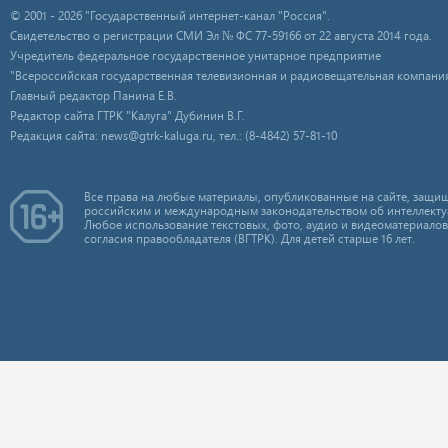
© 2001 - 2026 "Государственный интернет-канал "Россия".
Свидетельство о регистрации СМИ Эл № ФС 77-59166 от 22 августа 2014 года.
Учредитель федеральное государственное унитарное предприятие
"Всероссийская государственная телевизионная и радиовещательная компания
Главный редактор Панина Е.В.
Редактор сайта ГТРК "Калуга" Дубинин В.Г.
Редакция сайта: news@gtrk-kaluga.ru, тел.: (8-4842) 57-81-10
Все права на любые материалы, опубликованные на сайте, защищ
российским и международным законодательством об интеллекту
Любое использование текстовых, фото, аудио и видеоматериалов
согласия правообладателя (ВГТРК). Для детей старше 16 лет.