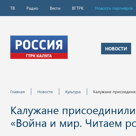
ТВ
Радио
Вести
ВГТРК
Новости партнёров
НОВОСТИ
Главная
Новости
Культура
Калужане присоединил
Калужане присоединилис
«Война и мир. Читаем р