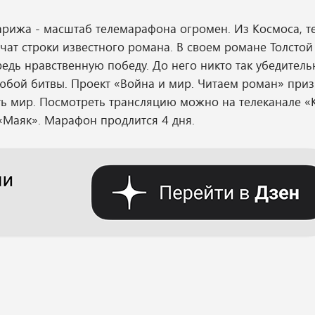
арижа - масштаб телемарафона огромен. Из Космоса, те
учат строки известного романа. В своем романе Толсто
редь нравственную победу. До него никто так убедитель
любой битвы. Проект «Война и мир. Читаем роман» при
ть мир. Посмотреть трансляцию можно на телеканале «
 «Маяк». Марафон продлится 4 дня.