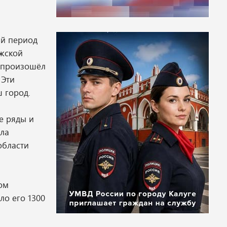
ий период
ужской
я произошёл
 Эти
 город.
е ряды и
ала
области
ом
ло его 1300