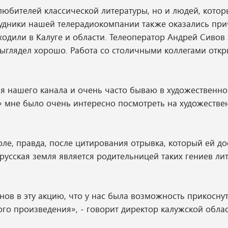
 любителей классической литературы, но и людей, котор
рудники нашей телерадиокомпании также оказались при
одили в Калуге и области. Телеоператор Андрей Сивов з
 выглядел хорошо. Работа со столичными коллегами отк
я нашего канала и очень часто бываю в художественно
ра» мне было очень интересно посмотреть на художеств
ле, правда, после цитирования отрывка, который ей до
русская земля является родительницей таких гениев ли
ов в эту акцию, что у нас была возможность прикоснут
ого произведения», - говорит директор калужской обла