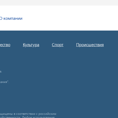
О компании
ество
Культура
Спорт
Происшествия
а.
ания".
защищены в соответствии с российским
собственности. Любое использование