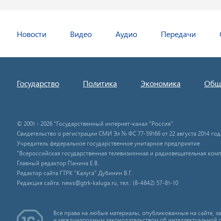
Новости
Видео
Аудио
Передачи
Государство
Политика
Экономика
Общ
© 2001 - 2026 "Государственный интернет-канал "Россия".
Свидетельство о регистрации СМИ Эл № ФС 77-59166 от 22 августа 2014 год
Учредитель федеральное государственное унитарное предприятие
"Всероссийская государственная телевизионная и радиовещательная комп
Главный редактор Панина Е.В.
Редактор сайта ГТРК "Калуга" Дубинин В.Г.
Редакция сайта: news@gtrk-kaluga.ru, тел.: (8-4842) 57-81-10
Все права на любые материалы, опубликованные на сайте, 
и международным законодательством об интеллектуальной 