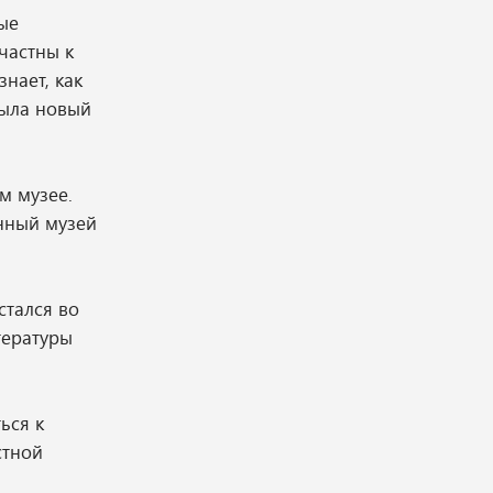
ые
частны к
нает, как
рыла новый
м музее.
енный музей
стался во
тературы
ься к
стной