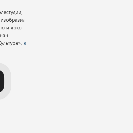
лестудии,
й изобразил
но и ярко
знан
Культура»,
в