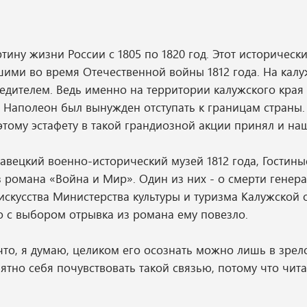
ину жизни России с 1805 по 1820 год. Этот историческ
ми во время Отечественной войны 1812 года. На кал
бедителем. Ведь именно на территории калужского кра
 Наполеон был вынужден отступать к границам страны.
тому эстафету в такой грандиозной акции принял и наш
авецкий военно-исторический музей 1812 года, Гостины
из романа «Война и Мир». Один из них - о смерти генер
 искусства Министерства культуры и туризма Калужской 
о с выбором отрывка из романа ему повезло.
что, я думаю, целиком его осознать можно лишь в зрел
иятно себя почувствовать такой связью, потому что чита