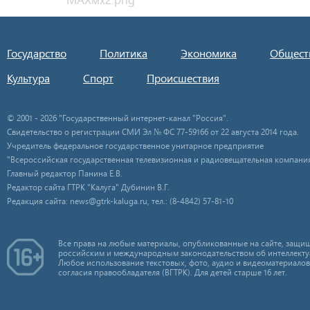
Государство
Политика
Экономика
Общест
Культура
Спорт
Происшествия
© 2001 - 2026 "Государственный интернет-канал "Россия".
Свидетельство о регистрации СМИ Эл № ФС 77-59166 от 22 августа 2014 года.
Учредитель федеральное государственное унитарное предприятие
"Всероссийская государственная телевизионная и радиовещательная компания
Главный редактор Панина Е.В.
Редактор сайта ГТРК "Калуга" Дубинин В.Г.
Редакция сайта: news@gtrk-kaluga.ru, тел.: (8-4842) 57-81-10
Все права на любые материалы, опубликованные на сайте, защищ
российским и международным законодательством об интеллекту
Любое использование текстовых, фото, аудио и видеоматериалов
согласия правообладателя (ВГТРК). Для детей старше 16 лет.