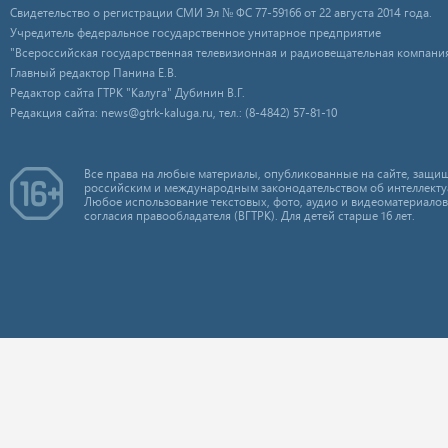
Свидетельство о регистрации СМИ Эл № ФС 77-59166 от 22 августа 2014 года.
Учредитель федеральное государственное унитарное предприятие
"Всероссийская государственная телевизионная и радиовещательная компания
Главный редактор Панина Е.В.
Редактор сайта ГТРК "Калуга" Дубинин В.Г.
Редакция сайта: news@gtrk-kaluga.ru, тел.: (8-4842) 57-81-10
Все права на любые материалы, опубликованные на сайте, защищ
российским и международным законодательством об интеллекту
Любое использование текстовых, фото, аудио и видеоматериалов
согласия правообладателя (ВГТРК). Для детей старше 16 лет.