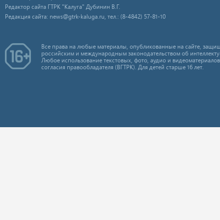
Редактор сайта ГТРК "Калуга" Дубинин В.Г.
Редакция сайта: news@gtrk-kaluga.ru, тел.: (8-4842) 57-81-10
Все права на любые материалы, опубликованные на сайте, защищ
российским и международным законодательством об интеллекту
Любое использование текстовых, фото, аудио и видеоматериалов
согласия правообладателя (ВГТРК). Для детей старше 16 лет.