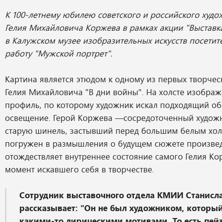
К 100-летнему юбилею советского и российского худ
Гелия Михайловича Коржева в рамках акции "Выставк
в Калужском музее изобразительных искусств посетит
работу "Мужской портрет".
Картина является этюдом к одному из первых творче
Гелия Михайловича "В дни войны". На холсте изображ
профиль, по которому художник искал подходящий обр
освещение. Герой Коржева —сосредоточенный художн
старую шинель, застывший перед большим белым хол
погружен в размышления о будущем сюжете произвед
отождествляет внутреннее состояние самого Гелия Кор
момент искавшего себя в творчестве.
Сотрудник выставочного отдела КМИИ Станисл
рассказывает: "Он не был художником, которы
какими-то лирическими мотивами. То есть пей