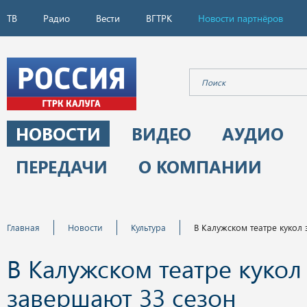
ТВ
Радио
Вести
ВГТРК
Новости партнёров
НОВОСТИ
ВИДЕО
АУДИО
ПЕРЕДАЧИ
О КОМПАНИИ
Главная
Новости
Культура
В Калужском театре кукол
В Калужском театре кукол
завершают 33 сезон