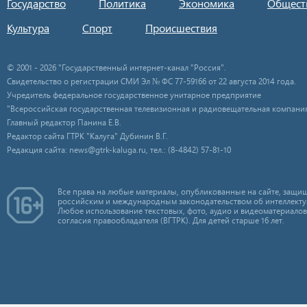
Государство
Политика
Экономика
Общест
Культура
Спорт
Происшествия
© 2001 - 2026 "Государственный интернет-канал "Россия".
Свидетельство о регистрации СМИ Эл № ФС 77-59166 от 22 августа 2014 года.
Учредитель федеральное государственное унитарное предприятие
"Всероссийская государственная телевизионная и радиовещательная компания
Главный редактор Панина Е.В.
Редактор сайта ГТРК "Калуга" Дубинин В.Г.
Редакция сайта: news@gtrk-kaluga.ru, тел.: (8-4842) 57-81-10
Все права на любые материалы, опубликованные на сайте, защищ
российским и международным законодательством об интеллекту
Любое использование текстовых, фото, аудио и видеоматериалов
согласия правообладателя (ВГТРК). Для детей старше 16 лет.