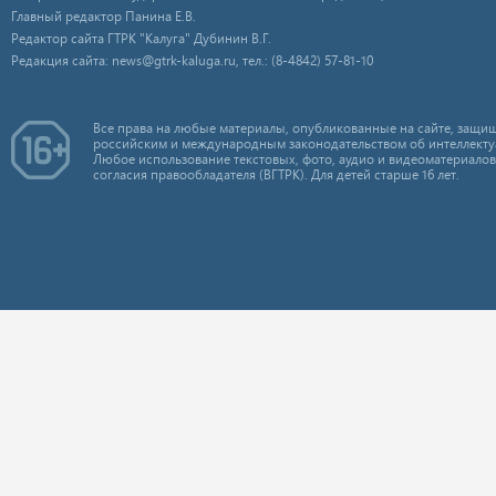
Главный редактор Панина Е.В.
Редактор сайта ГТРК "Калуга" Дубинин В.Г.
Редакция сайта: news@gtrk-kaluga.ru, тел.: (8-4842) 57-81-10
Все права на любые материалы, опубликованные на сайте, защищ
российским и международным законодательством об интеллекту
Любое использование текстовых, фото, аудио и видеоматериалов
согласия правообладателя (ВГТРК). Для детей старше 16 лет.