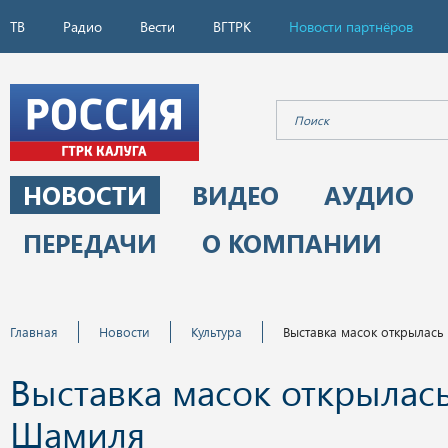
ТВ
Радио
Вести
ВГТРК
Новости партнёров
НОВОСТИ
ВИДЕО
АУДИО
ПЕРЕДАЧИ
О КОМПАНИИ
Главная
Новости
Культура
Выставка масок открылас
Выставка масок открылас
Шамиля