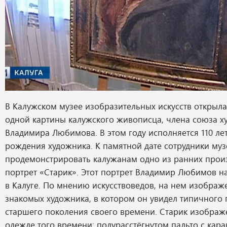
В Калужском музее изобразительных искусств открыла
одной картины калужского живописца, члена союза 
Владимира Любимова. В этом году исполняется 110 лет
рождения художника. К памятной дате сотрудники му
продемонстрировать калужанам одно из ранних произ
портрет «Старик». Этот портрет Владимир Любимов на
в Калуге. По мнению искусствоведов, на нем изображ
знакомых художника, в котором он увидел типичного 
старшего поколения своего времени. Старик изображ
одежде того времени: полурасстёгнутом пальто с кар