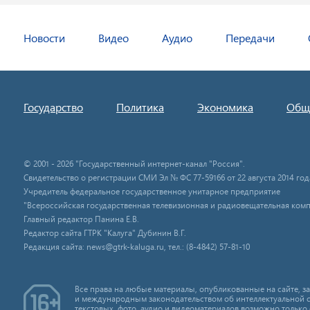
Новости
Видео
Аудио
Передачи
Государство
Политика
Экономика
Общ
© 2001 - 2026 "Государственный интернет-канал "Россия".
Свидетельство о регистрации СМИ Эл № ФС 77-59166 от 22 августа 2014 год
Учредитель федеральное государственное унитарное предприятие
"Всероссийская государственная телевизионная и радиовещательная комп
Главный редактор Панина Е.В.
Редактор сайта ГТРК "Калуга" Дубинин В.Г.
Редакция сайта: news@gtrk-kaluga.ru, тел.: (8-4842) 57-81-10
Все права на любые материалы, опубликованные на сайте, 
и международным законодательством об интеллектуальной 
текстовых, фото, аудио и видеоматериалов возможно только 