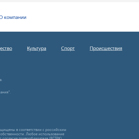
О компании
ество
Культура
Спорт
Происшествия
а.
ания".
защищены в соответствии с российским
собственности. Любое использование
с согласия правообладателя (ВГТРК).