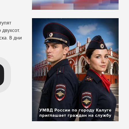
тупят
 двухсот.
ска. В дни