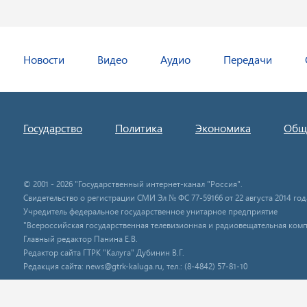
Новости
Видео
Аудио
Передачи
Государство
Политика
Экономика
Общ
© 2001 - 2026 "Государственный интернет-канал "Россия".
Свидетельство о регистрации СМИ Эл № ФС 77-59166 от 22 августа 2014 год
Учредитель федеральное государственное унитарное предприятие
"Всероссийская государственная телевизионная и радиовещательная комп
Главный редактор Панина Е.В.
Редактор сайта ГТРК "Калуга" Дубинин В.Г.
Редакция сайта: news@gtrk-kaluga.ru, тел.: (8-4842) 57-81-10