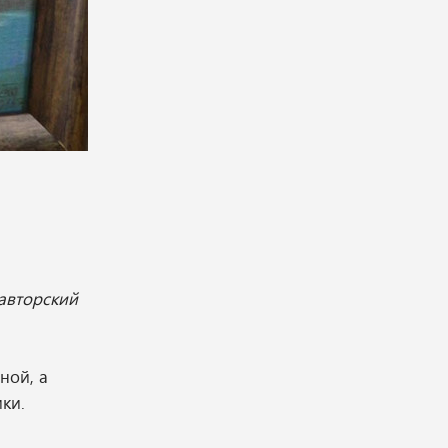
авторский
ной, а
ки.