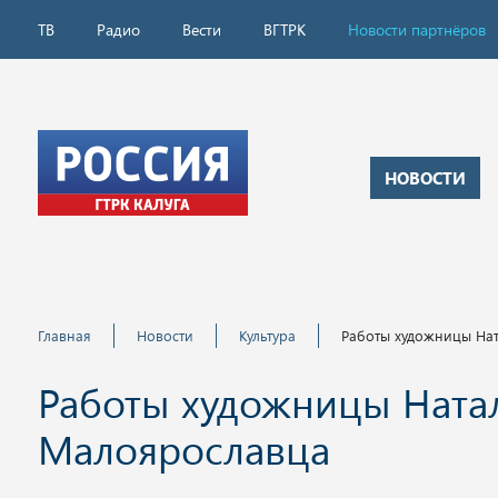
ТВ
Радио
Вести
ВГТРК
Новости партнёров
НОВОСТИ
Главная
Новости
Культура
Работы художницы На
Работы художницы Ната
Малоярославца