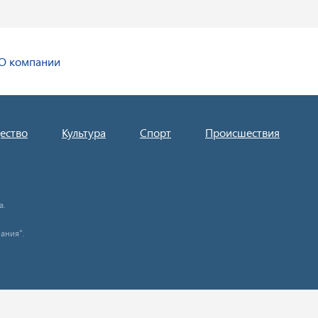
О компании
ество
Культура
Спорт
Происшествия
а.
ания".