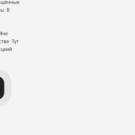
вящённые
ы. В
 Мне
тве. Тут
яцкий