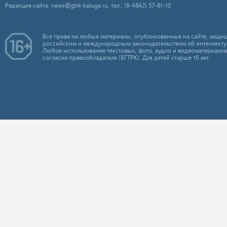
Редакция сайта: news@gtrk-kaluga.ru, тел.: (8-4842) 57-81-10
Все права на любые материалы, опубликованные на сайте, защищ
российским и международным законодательством об интеллекту
Любое использование текстовых, фото, аудио и видеоматериалов
согласия правообладателя (ВГТРК). Для детей старше 16 лет.