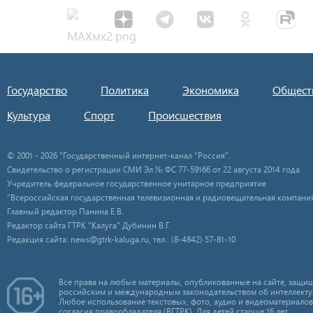
Государство
Политика
Экономика
Общест
Культура
Спорт
Происшествия
© 2001 - 2026 "Государственный интернет-канал "Россия".
Свидетельство о регистрации СМИ Эл № ФС 77-59166 от 22 августа 2014 года.
Учредитель федеральное государственное унитарное предприятие
"Всероссийская государственная телевизионная и радиовещательная компания
Главный редактор Панина Е.В.
Редактор сайта ГТРК "Калуга" Дубинин В.Г.
Редакция сайта: news@gtrk-kaluga.ru, тел.: (8-4842) 57-81-10
Все права на любые материалы, опубликованные на сайте, защищ
российским и международным законодательством об интеллекту
Любое использование текстовых, фото, аудио и видеоматериалов
согласия правообладателя (ВГТРК). Для детей старше 16 лет.