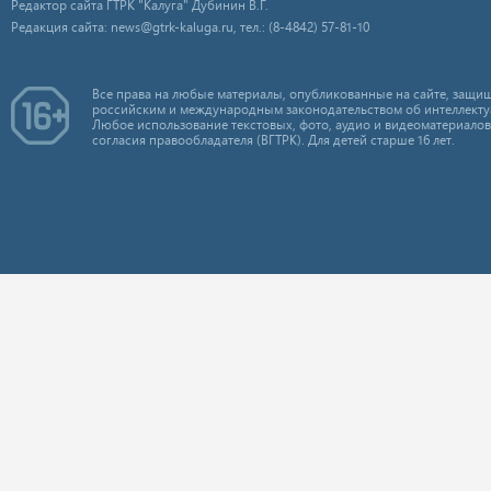
Редактор сайта ГТРК "Калуга" Дубинин В.Г.
Редакция сайта: news@gtrk-kaluga.ru, тел.: (8-4842) 57-81-10
Все права на любые материалы, опубликованные на сайте, защищ
российским и международным законодательством об интеллекту
Любое использование текстовых, фото, аудио и видеоматериалов
согласия правообладателя (ВГТРК). Для детей старше 16 лет.