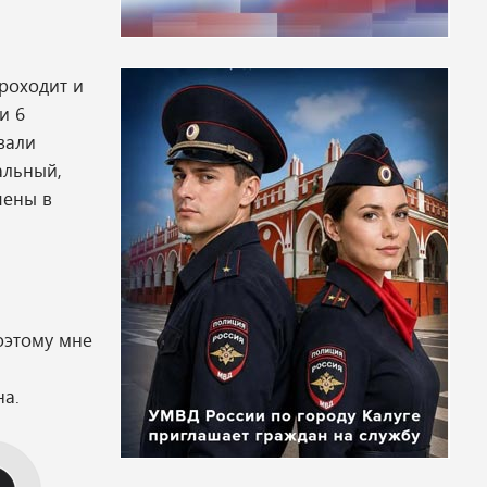
роходит и
и 6
вали
альный,
чены в
оэтому мне
на.