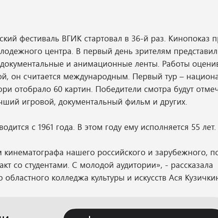
кий фестиваль ВГИК стартовал в 36-й раз. Кинопоказ п
молодежного центра. В первый день зрителям представил
 документальные и анимационные ленты. Работы оцени
рой, он считается международным. Первый тур – национ
жюри отобрало 60 картин. Победители смотра будут отме
чший игровой, документальный фильм и других.
ится с 1961 года. В этом году ему исполняется 55 лет.
м кинематографа нашего российского и зарубежного, п
кт со студентами. С молодой аудитории», - рассказала
 областного колледжа культуры и искусств Ася Кузички