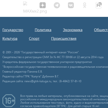
Государство
Политика
Экономика
Общест
Культура
Спорт
Происшествия
© 2001 - 2026 "Государственный интернет-канал "Россия".
Свидетельство о регистрации СМИ Эл № ФС 77-59166 от 22 августа 2014 года.
Учредитель федеральное государственное унитарное предприятие
"Всероссийская государственная телевизионная и радиовещательная компания
Главный редактор Панина Е.В.
Редактор сайта ГТРК "Калуга" Дубинин В.Г.
Редакция сайта: news@gtrk-kaluga.ru, тел.: (8-4842) 57-81-10
Все права на любые материалы, опубликованные на сайте, защищ
российским и международным законодательством об интеллекту
Любое использование текстовых, фото, аудио и видеоматериалов
согласия правообладателя (ВГТРК). Для детей старше 16 лет.