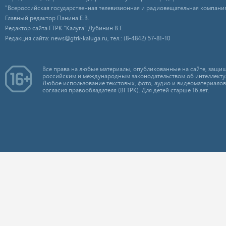
"Всероссийская государственная телевизионная и радиовещательная компания
Главный редактор Панина Е.В.
Редактор сайта ГТРК "Калуга" Дубинин В.Г.
Редакция сайта: news@gtrk-kaluga.ru, тел.: (8-4842) 57-81-10
Все права на любые материалы, опубликованные на сайте, защищ
российским и международным законодательством об интеллекту
Любое использование текстовых, фото, аудио и видеоматериалов
согласия правообладателя (ВГТРК). Для детей старше 16 лет.