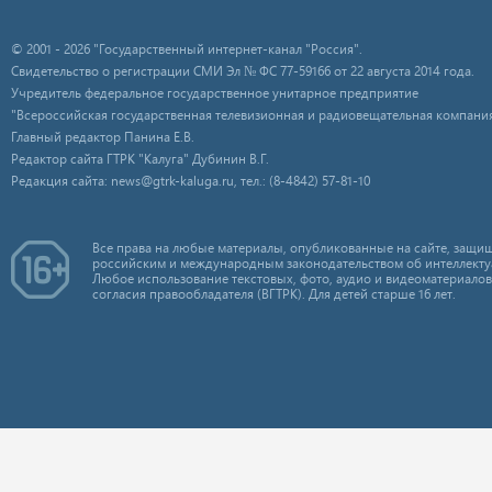
© 2001 - 2026 "Государственный интернет-канал "Россия".
Свидетельство о регистрации СМИ Эл № ФС 77-59166 от 22 августа 2014 года.
Учредитель федеральное государственное унитарное предприятие
"Всероссийская государственная телевизионная и радиовещательная компания
Главный редактор Панина Е.В.
Редактор сайта ГТРК "Калуга" Дубинин В.Г.
Редакция сайта: news@gtrk-kaluga.ru, тел.: (8-4842) 57-81-10
Все права на любые материалы, опубликованные на сайте, защищ
российским и международным законодательством об интеллекту
Любое использование текстовых, фото, аудио и видеоматериалов
согласия правообладателя (ВГТРК). Для детей старше 16 лет.