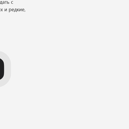
дать с
х и редкие,