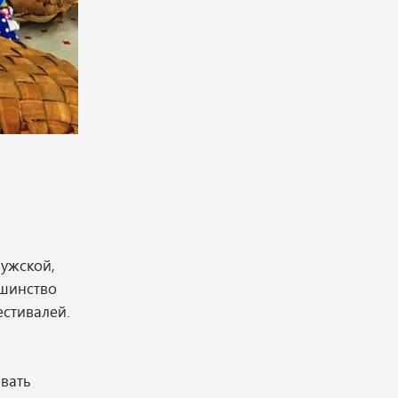
лужской,
ьшинство
естивалей.
авать