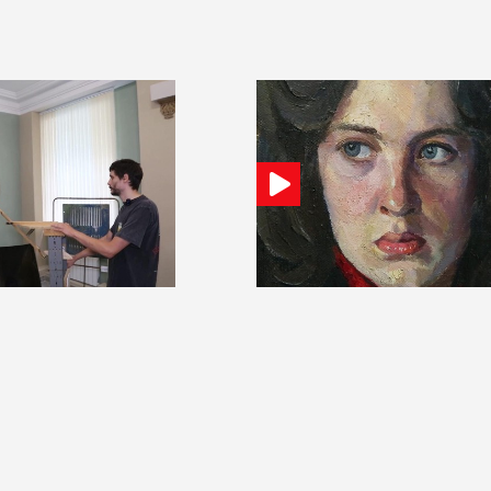
6
17:53 30 июля 2026
 металлолому дали на
Выставка к 100-летию художника
обычных шумовых
Китайкина открылась в Калуге