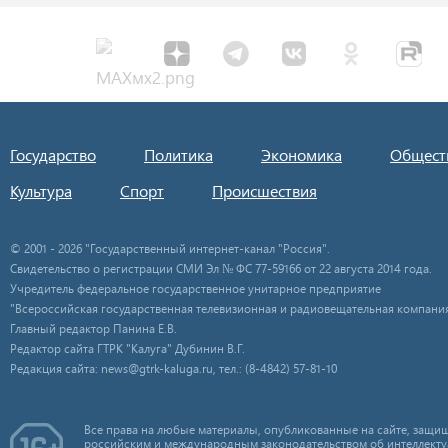
Государство
Политика
Экономика
Общест
Культура
Спорт
Происшествия
© 2001 - 2026 "Государственный интернет-канал "Россия".
Свидетельство о регистрации СМИ Эл № ФС 77-59166 от 22 августа 2014 года.
Учредитель федеральное государственное унитарное предприятие
"Всероссийская государственная телевизионная и радиовещательная компания
Главный редактор Панина Е.В.
Редактор сайта ГТРК "Калуга" Дубинин В.Г.
Редакция сайта: news@gtrk-kaluga.ru, тел.: (8-4842) 57-81-10
Все права на любые материалы, опубликованные на сайте, защищ
российским и международным законодательством об интеллекту