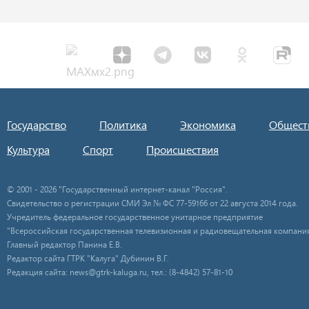
Государство
Политика
Экономика
Общест
Культура
Спорт
Происшествия
© 2001 - 2026 "Государственный интернет-канал "Россия".
Свидетельство о регистрации СМИ Эл № ФС 77-59166 от 22 августа 2014 года.
Учредитель федеральное государственное унитарное предприятие
"Всероссийская государственная телевизионная и радиовещательная компания
Главный редактор Панина Е.В.
Редактор сайта ГТРК "Калуга" Дубинин В.Г.
Редакция сайта: news@gtrk-kaluga.ru, тел.: (8-4842) 57-81-10