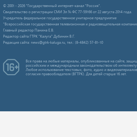
© 2001 - 2026 "Государственный интернет-канал "Россия".
Свидетельство о регистрации СМИ Эл № ФС 77-59166 от 22 августа 2014 года.
Учредитель федеральное государственное унитарное предприятие
"Всероссийская государственная телевизионная и радиовещательная компания
Главный редактор Панина Е.В.
Редактор сайта ГТРК "Калуга" Дубинин В.Г.
Редакция сайта: news@gtrk-kaluga.ru, тел.: (8-4842) 57-81-10
Все права на любые материалы, опубликованные на сайте, защищ
российским и международным законодательством об интеллекту
Любое использование текстовых, фото, аудио и видеоматериалов
согласия правообладателя (ВГТРК). Для детей старше 16 лет.