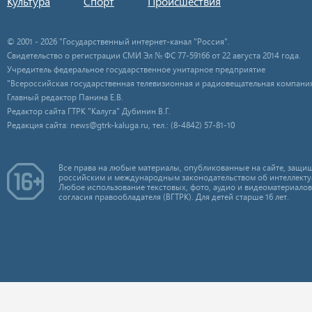
Культура
Спорт
Происшествия
© 2001 - 2026 "Государственный интернет-канал "Россия".
Свидетельство о регистрации СМИ Эл № ФС 77-59166 от 22 августа 2014 года.
Учредитель федеральное государственное унитарное предприятие
"Всероссийская государственная телевизионная и радиовещательная компания
Главный редактор Панина Е.В.
Редактор сайта ГТРК "Калуга" Дубинин В.Г.
Редакция сайта: news@gtrk-kaluga.ru, тел.: (8-4842) 57-81-10
Все права на любые материалы, опубликованные на сайте, защищ
российским и международным законодательством об интеллекту
Любое использование текстовых, фото, аудио и видеоматериалов
согласия правообладателя (ВГТРК). Для детей старше 16 лет.