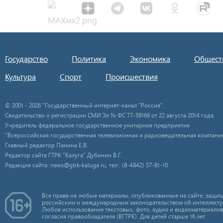
Государство
Политика
Экономика
Общест
Культура
Спорт
Происшествия
© 2001 - 2026 "Государственный интернет-канал "Россия".
Свидетельство о регистрации СМИ Эл № ФС 77-59166 от 22 августа 2014 года.
Учредитель федеральное государственное унитарное предприятие
"Всероссийская государственная телевизионная и радиовещательная компания
Главный редактор Панина Е.В.
Редактор сайта ГТРК "Калуга" Дубинин В.Г.
Редакция сайта: news@gtrk-kaluga.ru, тел.: (8-4842) 57-81-10
Все права на любые материалы, опубликованные на сайте, защищ
российским и международным законодательством об интеллекту
Любое использование текстовых, фото, аудио и видеоматериалов
согласия правообладателя (ВГТРК). Для детей старше 16 лет.