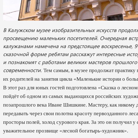
В Калужском музее изобразительных искусств продол
просвещению маленьких посетителей. Очередная вст
калужанами намечена на предстоящее воскресенье, 9
сказочной форме ребятам расскажут интересные исто
и познакомят с работами великих мастеров прошлого
современности.
Тем самым, в музее продолжат практику 
их родителей на занятия цикла «Маленькие истории о бол
В этот раз для юных гостей подготовлена «Сказка о лесно
пойдёт об одном из самых выдающихся российских худож
позапрошлого века Иване Шишкине.
Мастеру, как никому 
передавать через свои полотна красоту первозданного лес
просторы полей, холод сурового края. За это он получил у
уважительное прозвище «лесной богатырь-
художник
».