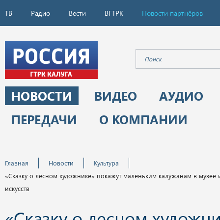
ТВ
Радио
Вести
ВГТРК
Новости партнёров
НОВОСТИ
ВИДЕО
АУДИО
ПЕРЕДАЧИ
О КОМПАНИИ
Главная
Новости
Культура
«Сказку о лесном художнике» покажут маленьким калужанам в музее
искусств
«Сказку о лесном художн