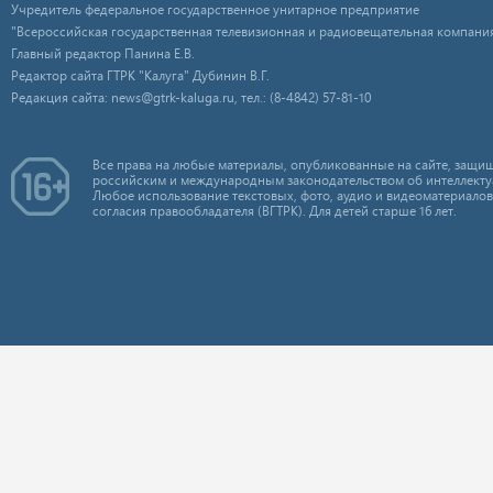
Учредитель федеральное государственное унитарное предприятие
"Всероссийская государственная телевизионная и радиовещательная компания
Главный редактор Панина Е.В.
Редактор сайта ГТРК "Калуга" Дубинин В.Г.
Редакция сайта: news@gtrk-kaluga.ru, тел.: (8-4842) 57-81-10
Все права на любые материалы, опубликованные на сайте, защищ
российским и международным законодательством об интеллекту
Любое использование текстовых, фото, аудио и видеоматериалов
согласия правообладателя (ВГТРК). Для детей старше 16 лет.