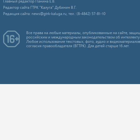
Главный редактор Панина Е.В.
Редактор сайта ГТРК "Калуга" Дубинин В.Г.
Редакция сайта: news@gtrk-kaluga.ru, тел.: (8-4842) 57-81-10
Все права на любые материалы, опубликованные на сайте, защищ
российским и международным законодательством об интеллекту
Любое использование текстовых, фото, аудио и видеоматериалов
согласия правообладателя (ВГТРК). Для детей старше 16 лет.