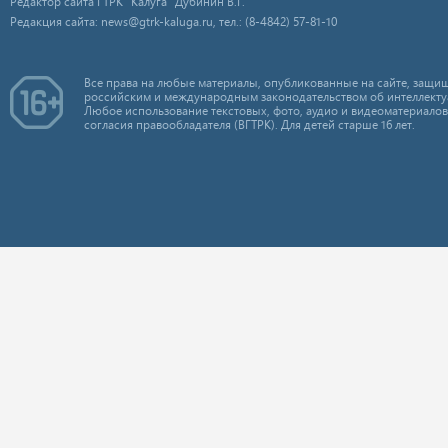
Редактор сайта ГТРК "Калуга" Дубинин В.Г.
Редакция сайта: news@gtrk-kaluga.ru, тел.: (8-4842) 57-81-10
Все права на любые материалы, опубликованные на сайте, защищ
российским и международным законодательством об интеллекту
Любое использование текстовых, фото, аудио и видеоматериалов
согласия правообладателя (ВГТРК). Для детей старше 16 лет.