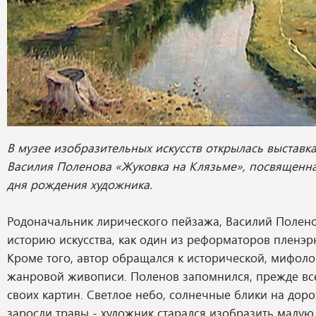
В музее изобразительных искусств открылась выставк
Василия Поленова «Жуковка на Клязьме», посвященна
дня рождения художника.
Родоначальник лирического пейзажа, Василий Полено
историю искусства, как один из реформаторов пленэр
Кроме того, автор обращался к исторической, мифоло
жанровой живописи. Поленов запомнился, прежде все
своих картин. Светлое небо, солнечные блики на дор
заросли травы - художник старался изобразить малую 