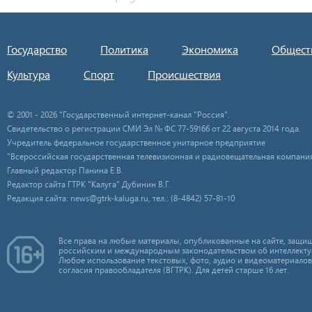
Государство
Политика
Экономика
Общест
Культура
Спорт
Происшествия
© 2001 - 2026 "Государственный интернет-канал "Россия".
Свидетельство о регистрации СМИ Эл № ФС 77-59166 от 22 августа 2014 года.
Учредитель федеральное государственное унитарное предприятие
"Всероссийская государственная телевизионная и радиовещательная компания
Главный редактор Панина Е.В.
Редактор сайта ГТРК "Калуга" Дубинин В.Г.
Редакция сайта: news@gtrk-kaluga.ru, тел.: (8-4842) 57-81-10
Все права на любые материалы, опубликованные на сайте, защищ
российским и международным законодательством об интеллекту
Любое использование текстовых, фото, аудио и видеоматериалов
согласия правообладателя (ВГТРК). Для детей старше 16 лет.