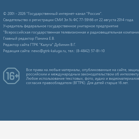
© 2001 - 2026 "Государственный интернет-канал "Россия".
Свидетельство о регистрации СМИ Эл № ФС 77-59166 от 22 августа 2014 года.
Учредитель федеральное государственное унитарное предприятие
"Всероссийская государственная телевизионная и радиовещательная компания
Главный редактор Панина Е.В.
Редактор сайта ГТРК "Калуга" Дубинин В.Г.
Редакция сайта: news@gtrk-kaluga.ru, тел.: (8-4842) 57-81-10
Все права на любые материалы, опубликованные на сайте, защищ
российским и международным законодательством об интеллекту
Любое использование текстовых, фото, аудио и видеоматериалов
согласия правообладателя (ВГТРК). Для детей старше 16 лет.