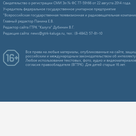
Свидетельство о регистрации СМИ Эл № ФС 77-59166 от 22 августа 2014 года.
Учредитель федеральное государственное унитарное предприятие
"Всероссийская государственная телевизионная и радиовещательная компания
Главный редактор Панина Е.В.
Редактор сайта ГТРК "Калуга" Дубинин В.Г.
Редакция сайта: news@gtrk-kaluga.ru, тел.: (8-4842) 57-81-10
Все права на любые материалы, опубликованные на сайте, защищ
российским и международным законодательством об интеллекту
Любое использование текстовых, фото, аудио и видеоматериалов
согласия правообладателя (ВГТРК). Для детей старше 16 лет.