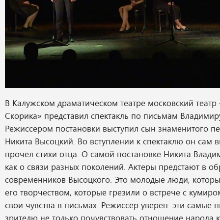
В Калужском драматическом театре московский театр
Скорика» представил спектакль по письмам Владими
Режиссером постановки выступил сын знаменитого пе
Никита Высоцкий. Во вступлении к спектаклю он сам 
прочёл стихи отца. О самой постановке Никита Влад
как о связи разных поколений. Актеры предстают в об
современников Высоцкого. Это молодые люди, котор
его творчеством, которые грезили о встрече с кумир
свои чувства в письмах. Режиссёр уверен: эти самые 
зрителю не только почувствовать отношение народа к 