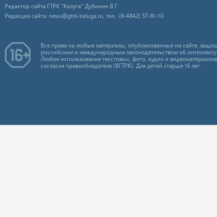
Редактор сайта ГТРК "Калуга" Дубинин В.Г.
Редакция сайта: news@gtrk-kaluga.ru, тел.: (8-4842) 57-81-10
Все права на любые материалы, опубликованные на сайте, защищ
российским и международным законодательством об интеллекту
Любое использование текстовых, фото, аудио и видеоматериалов
согласия правообладателя (ВГТРК). Для детей старше 16 лет.