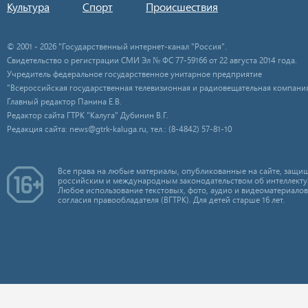
Культура
Спорт
Происшествия
© 2001 - 2026 "Государственный интернет-канал "Россия".
Свидетельство о регистрации СМИ Эл № ФС 77-59166 от 22 августа 2014 года.
Учредитель федеральное государственное унитарное предприятие
"Всероссийская государственная телевизионная и радиовещательная компания
Главный редактор Панина Е.В.
Редактор сайта ГТРК "Калуга" Дубинин В.Г.
Редакция сайта: news@gtrk-kaluga.ru, тел.: (8-4842) 57-81-10
Все права на любые материалы, опубликованные на сайте, защищ
российским и международным законодательством об интеллекту
Любое использование текстовых, фото, аудио и видеоматериалов
согласия правообладателя (ВГТРК). Для детей старше 16 лет.