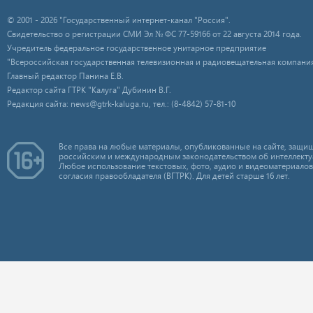
© 2001 - 2026 "Государственный интернет-канал "Россия".
Свидетельство о регистрации СМИ Эл № ФС 77-59166 от 22 августа 2014 года.
Учредитель федеральное государственное унитарное предприятие
"Всероссийская государственная телевизионная и радиовещательная компания
Главный редактор Панина Е.В.
Редактор сайта ГТРК "Калуга" Дубинин В.Г.
Редакция сайта: news@gtrk-kaluga.ru, тел.: (8-4842) 57-81-10
Все права на любые материалы, опубликованные на сайте, защищ
российским и международным законодательством об интеллекту
Любое использование текстовых, фото, аудио и видеоматериалов
согласия правообладателя (ВГТРК). Для детей старше 16 лет.