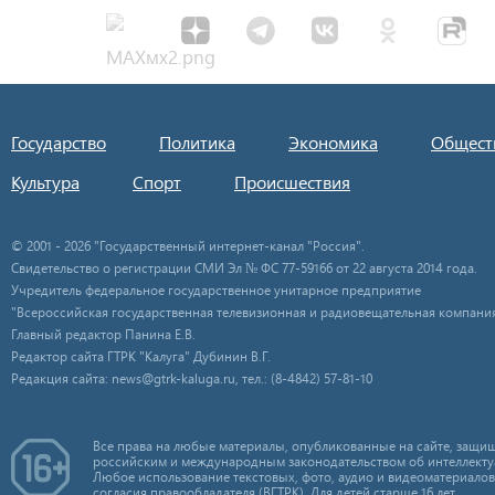
Государство
Политика
Экономика
Общест
Культура
Спорт
Происшествия
© 2001 - 2026 "Государственный интернет-канал "Россия".
Свидетельство о регистрации СМИ Эл № ФС 77-59166 от 22 августа 2014 года.
Учредитель федеральное государственное унитарное предприятие
"Всероссийская государственная телевизионная и радиовещательная компания
Главный редактор Панина Е.В.
Редактор сайта ГТРК "Калуга" Дубинин В.Г.
Редакция сайта: news@gtrk-kaluga.ru, тел.: (8-4842) 57-81-10
Все права на любые материалы, опубликованные на сайте, защищ
российским и международным законодательством об интеллекту
Любое использование текстовых, фото, аудио и видеоматериалов
согласия правообладателя (ВГТРК). Для детей старше 16 лет.