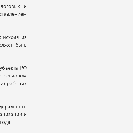
алоговых и
оставлением
 исходя из
олжен быть
убъекта РФ
х регионом
ии) рабочих
дерального
ганизаций и
года.