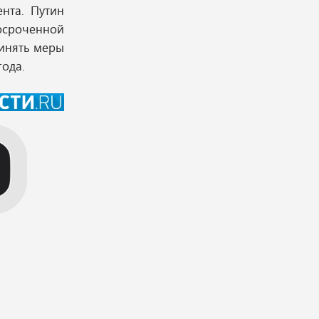
нта. Путин
росроченной
инять меры
года.