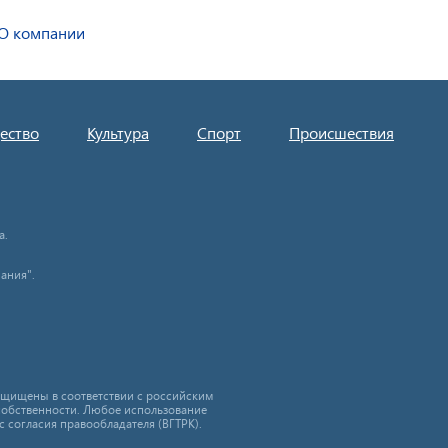
О компании
ество
Культура
Спорт
Происшествия
а.
ания".
защищены в соответствии с российским
собственности. Любое использование
с согласия правообладателя (ВГТРК).