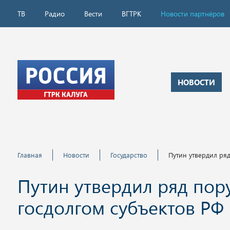
ТВ
Радио
Вести
ВГТРК
Новости партнёров
НОВОСТИ
Главная
Новости
Государство
Путин утвердил ря
Путин утвердил ряд пор
госдолгом субъектов РФ