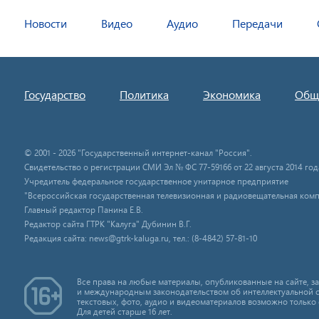
Новости
Видео
Аудио
Передачи
Государство
Политика
Экономика
Общ
© 2001 - 2026 "Государственный интернет-канал "Россия".
Свидетельство о регистрации СМИ Эл № ФС 77-59166 от 22 августа 2014 год
Учредитель федеральное государственное унитарное предприятие
"Всероссийская государственная телевизионная и радиовещательная комп
Главный редактор Панина Е.В.
Редактор сайта ГТРК "Калуга" Дубинин В.Г.
Редакция сайта: news@gtrk-kaluga.ru, тел.: (8-4842) 57-81-10
Все права на любые материалы, опубликованные на сайте, 
и международным законодательством об интеллектуальной 
текстовых, фото, аудио и видеоматериалов возможно только 
Для детей старше 16 лет.