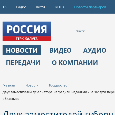
ТВ
Радио
Вести
ВГТРК
Новости партнёров
НОВОСТИ
ВИДЕО
АУДИО
ПЕРЕДАЧИ
О КОМПАНИИ
Главная
Новости
Государство
Двух заместителей губернатора наградили медалями «За заслуги пер
областью»
Двух заместителей губерн