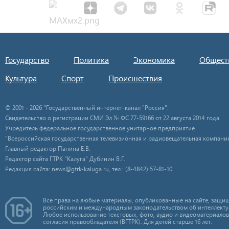
Государство
Политика
Экономика
Общест
Культура
Спорт
Происшествия
© 2001 - 2026 "Государственный интернет-канал "Россия".
Свидетельство о регистрации СМИ Эл № ФС 77-59166 от 22 августа 2014 года.
Учредитель федеральное государственное унитарное предприятие
"Всероссийская государственная телевизионная и радиовещательная компания
Главный редактор Панина Е.В.
Редактор сайта ГТРК "Калуга" Дубинин В.Г.
Редакция сайта: news@gtrk-kaluga.ru, тел.: (8-4842) 57-81-10
Все права на любые материалы, опубликованные на сайте, защищ
российским и международным законодательством об интеллекту
Любое использование текстовых, фото, аудио и видеоматериалов
согласия правообладателя (ВГТРК). Для детей старше 16 лет.